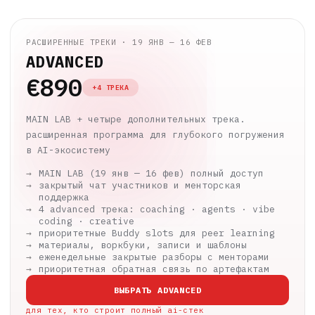
РАСШИРЕННЫЕ ТРЕКИ · 19 ЯНВ — 16 ФЕВ
ADVANCED
€890
+4 ТРЕКА
MAIN LAB + четыре дополнительных трека.
расширенная программа для глубокого погружения
в AI-экосистему
MAIN LAB (19 янв — 16 фев) полный доступ
закрытый чат участников и менторская
поддержка
4 advanced трека: coaching · agents · vibe
coding · creative
приоритетные Buddy slots для peer learning
материалы, воркбуки, записи и шаблоны
еженедельные закрытые разборы с менторами
приоритетная обратная связь по артефактам
ВЫБРАТЬ ADVANCED
для тех, кто строит полный ai-стек